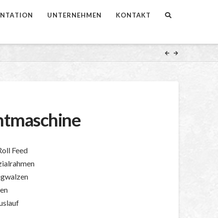
NTATION
UNTERNEHMEN
KONTAKT
tmaschine
oll Feed
ezialrahmen
ugwalzen
ben
uslauf