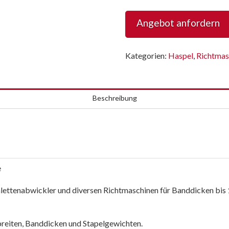
Richtmaschine
Angebot anfordern
25x9/38x9
Menge
Kategorien:
Haspel
,
Richtmas
Beschreibung
e
lettenabwickler und diversen Richtmaschinen für Banddicken bis
breiten, Banddicken und Stapelgewichten.