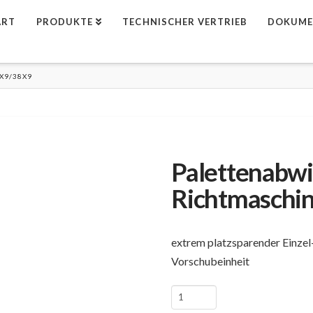
ART
PRODUKTE
TECHNISCHER VERTRIEB
DOKUME
X9/38X9
Palettenabwi
Richtmaschi
extrem platzsparender Einze
Vorschubeinheit
Palettenabwickler
mit