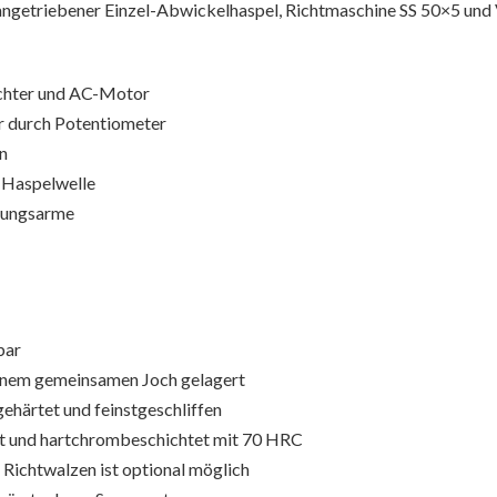
angetriebener Einzel-Abwickelhaspel, Richtmaschine SS 50×5 und 
chter und AC-Motor
r durch Potentiometer
n
 Haspelwelle
nzungsarme
bar
einem gemeinsamen Joch gelagert
ehärtet und feinstgeschliffen
t und hartchrombeschichtet mit 70 HRC
Richtwalzen ist optional möglich