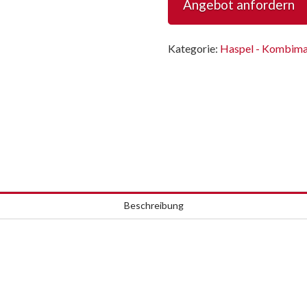
Angebot anfordern
1
Kombimaschine
Menge
Kategorie:
Haspel - Kombima
Beschreibung