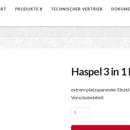
ART
PRODUKTE
TECHNISCHER VERTRIEB
DOKUME
Haspel 3 in 
extrem platzsparender Einze
Vorschubeinheit
Haspel
3
in