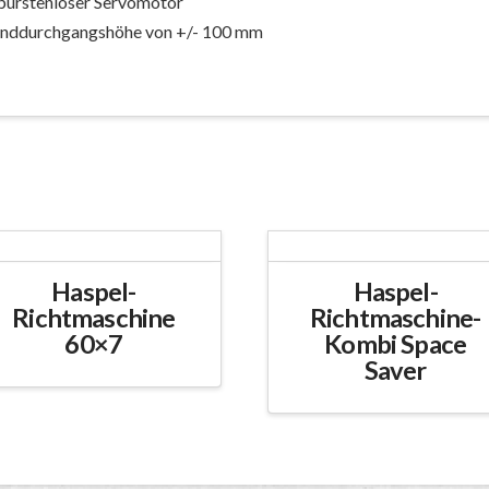
 bürstenloser Servomotor
anddurchgangshöhe von +/- 100 mm
Haspel-
Haspel-
Richtmaschine
Richtmaschine-
60×7
Kombi Space
Saver