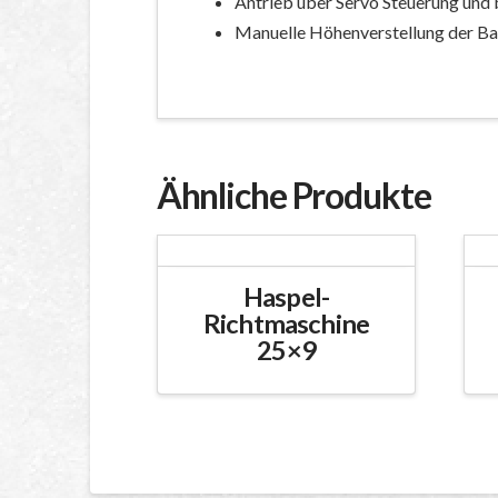
Antrieb über Servo Steuerung und
Manuelle Höhenverstellung der B
Ähnliche Produkte
Haspel-
Richtmaschine
25×9