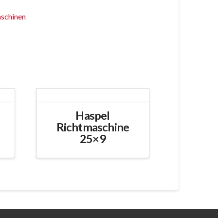
schinen
Haspel
Richtmaschine
25×9