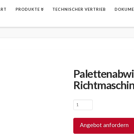
ART
PRODUKTE
TECHNISCHER VERTRIEB
DOKUME
Palettenabwi
Richtmaschi
Palettenabwickler
mit
Richtmaschine
Angebot anfordern
Menge